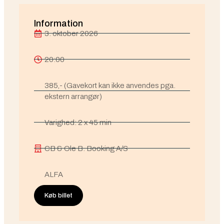
Information
3. oktober 2026
20:00
385,- (Gavekort kan ikke anvendes pga.
ekstern arrangør)
Varighed: 2 x 45 min
CB & Ole B. Booking A/S
ALFA
Køb billet