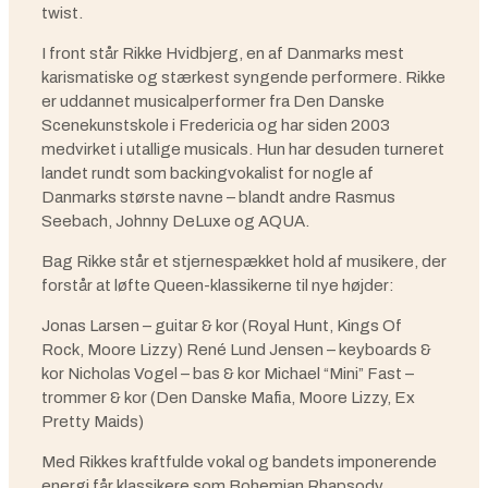
twist.
I front står Rikke Hvidbjerg, en af Danmarks mest
karismatiske og stærkest syngende performere. Rikke
er uddannet musicalperformer fra Den Danske
Scenekunstskole i Fredericia og har siden 2003
medvirket i utallige musicals. Hun har desuden turneret
landet rundt som backingvokalist for nogle af
Danmarks største navne – blandt andre Rasmus
Seebach, Johnny DeLuxe og AQUA.
Bag Rikke står et stjernespækket hold af musikere, der
forstår at løfte Queen-klassikerne til nye højder:
Jonas Larsen – guitar & kor (Royal Hunt, Kings Of
Rock, Moore Lizzy) René Lund Jensen – keyboards &
kor Nicholas Vogel – bas & kor Michael “Mini” Fast –
trommer & kor (Den Danske Mafia, Moore Lizzy, Ex
Pretty Maids)
Med Rikkes kraftfulde vokal og bandets imponerende
energi får klassikere som Bohemian Rhapsody,