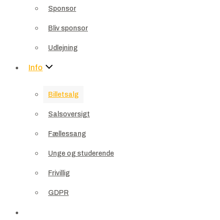
Sponsor
Udlejning
Bliv sponsor
Info
Udlejning
Billetsalg
Info
Salsoversigt
Billetsalg
Fællessang
Salsoversigt
Unge og studerende
Fællessang
Frivillig
Unge og studerende
GDPR
Frivillig
Kontakt
GDPR
Profil
Kontakt
Kurv
0