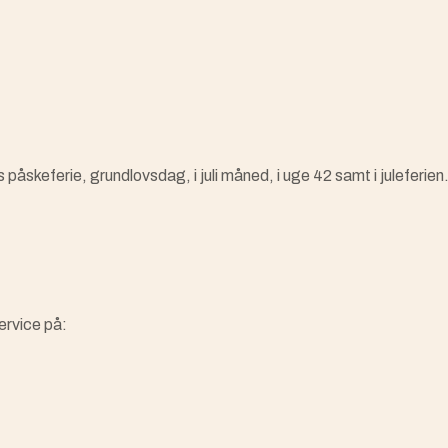
s påskeferie, grundlovsdag, i juli måned, i uge 42 samt i juleferien
ervice på: