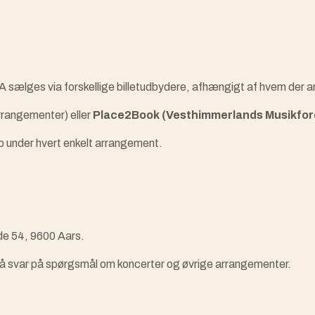
FA sælges via forskellige billetudbydere, afhængigt af hvem der 
rangementer) eller
Place2Book (Vesthimmerlands Musikfore
køb under hvert enkelt arrangement.
ade 54, 9600 Aars.
g få svar på spørgsmål om koncerter og øvrige arrangementer.