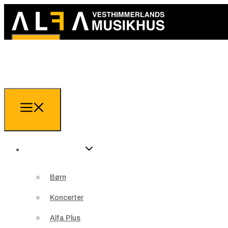
Arrangementer
Børn
Arrangementer
Koncerter
Børn
Alfa Plus
Koncerter
Teater
Alfa Plus
Jazzklub ALFA