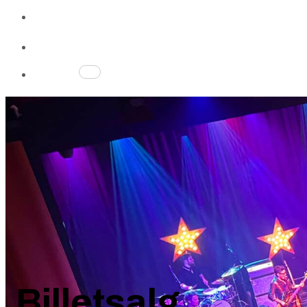
Gavekort
Gavekort
Profil
Kurv
0
Billetsalg