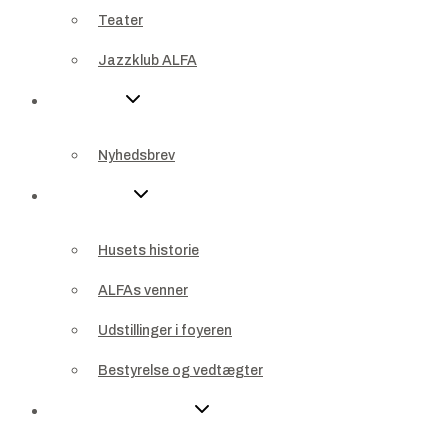
Teater
Nyheder
Jazzklub ALFA
Nyhedsbrev
Nyheder
Om ALFA
Nyhedsbrev
Husets historie
Om ALFA
ALFAs venner
Husets historie
Udstillinger i foyeren
ALFAs venner
Bestyrelse og vedtægter
Udstillinger i foyeren
For virksomheder
Bestyrelse og vedtægter
Sponsor
For virksomheder
Bliv sponsor