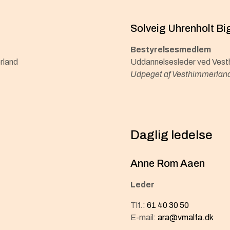
Solveig Uhrenholt B
Bestyrelsesmedlem
rland
Uddannelsesleder ved Ves
Udpeget af Vesthimmerlan
Daglig ledelse
Anne Rom Aaen
Leder
Tlf.:
61 40 30 50
E-mail:
ara@vmalfa.dk