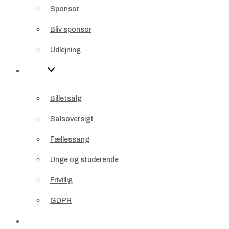
Sponsor
Udlejning
Bliv sponsor
Info
Udlejning
Billetsalg
Info
Salsoversigt
Billetsalg
Fællessang
Salsoversigt
Unge og studerende
Fællessang
Frivillig
Unge og studerende
GDPR
Frivillig
Kontakt
GDPR
Profil
Kontakt
Kurv
0