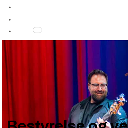
Gavekort
Gavekort
Profil
Kurv
0
Bestyrelse og v