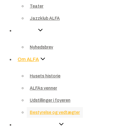
Teater
Nyheder
Jazzklub ALFA
Nyhedsbrev
Nyheder
Om ALFA
Nyhedsbrev
Husets historie
Om ALFA
ALFAs venner
Husets historie
Udstillinger i foyeren
ALFAs venner
Bestyrelse og vedtægter
Udstillinger i foyeren
For virksomheder
Bestyrelse og vedtægter
Sponsor
For virksomheder
Bliv sponsor