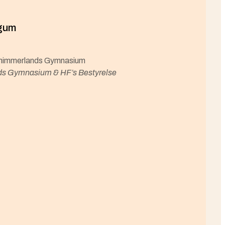
igum
thimmerlands Gymnasium
ds Gymnasium & HF’s Bestyrelse