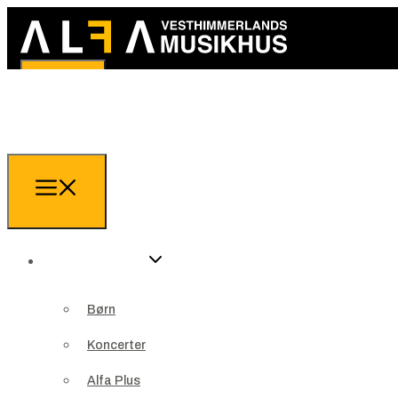
Arrangementer
Børn
Arrangementer
Koncerter
Børn
Alfa Plus
Koncerter
Teater
Alfa Plus
Jazzklub ALFA