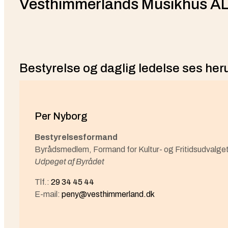
Vesthimmerlands Musikhus ALF
Bestyrelse og daglig ledelse ses he
Per Nyborg
Bestyrelsesformand
Byrådsmedlem, Formand for Kultur- og Fritidsudvalge
Udpeget af Byrådet
Tlf.:
29 34 45 44
E-mail:
peny@vesthimmerland.dk