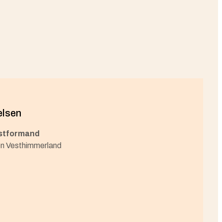
elsen
stformand
len Vesthimmerland