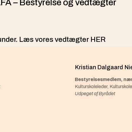
A – Bestyrelse og vedtægter
runder. Læs vores vedtægter
HER
Kristian Dalgaard Ni
Bestyrelsesmedlem, næ
t
Kulturskoleleder, Kultursko
Udpeget af Byrådet