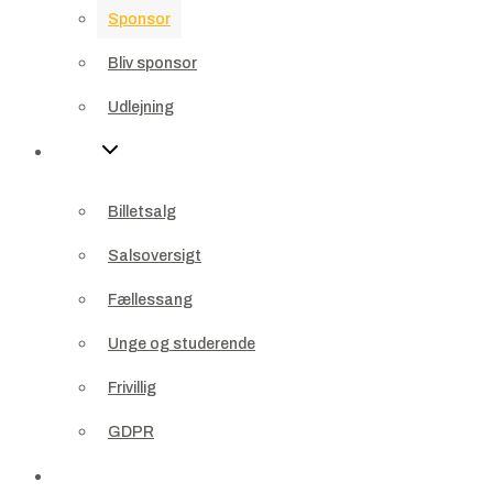
Sponsor
Udlejning
Bliv sponsor
Info
Udlejning
Billetsalg
Info
Salsoversigt
Billetsalg
Fællessang
Salsoversigt
Unge og studerende
Fællessang
Frivillig
Unge og studerende
GDPR
Frivillig
Kontakt
GDPR
Profil
Kontakt
Kurv
0