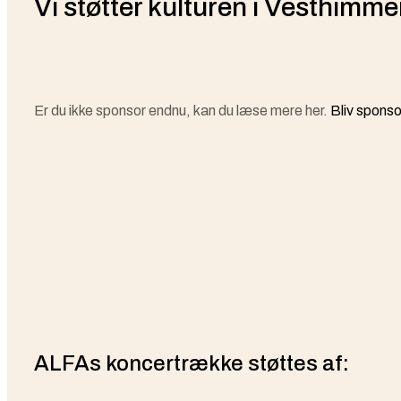
Vi støtter kulturen i Vesthimme
Er du ikke sponsor endnu, kan du læse mere her.
Bliv sponso
ALFAs koncertrække støttes af: