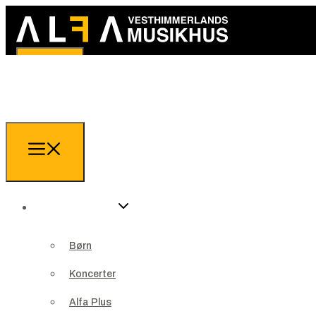
Arrangementer
Børn
Arrangementer
Koncerter
Børn
Alfa Plus
Koncerter
Teater
Alfa Plus
Jazzklub ALFA