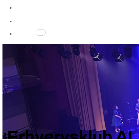
Gavekort
Gavekort
Profil
Kurv
0
Erhvervsklub A