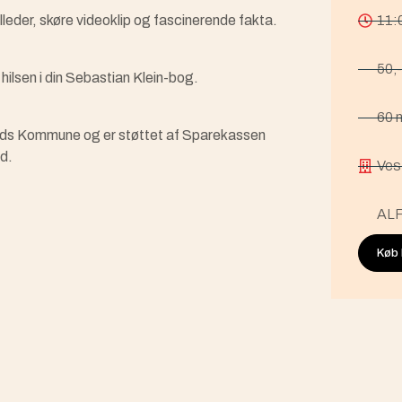
lleder, skøre videoklip og fascinerende fakta.
11:
50,-
ilsen i din Sebastian Klein-bog.
60 
ands Kommune og er støttet af Sparekassen
d.
Ves
ALF
Køb b