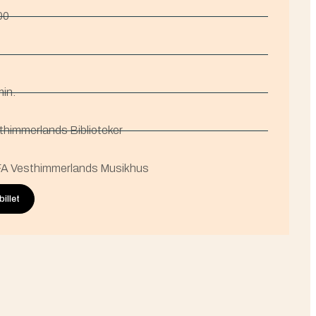
00
min.
thimmerlands Biblioteker
A Vesthimmerlands Musikhus
illet