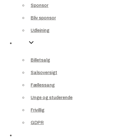
Sponsor
Udlejning
Bliv sponsor
Info
Udlejning
Billetsalg
Info
Salsoversigt
Billetsalg
Fællessang
Salsoversigt
Unge og studerende
Fællessang
Frivillig
Unge og studerende
GDPR
Frivillig
Kontakt
GDPR
Profil
Kontakt
Kurv
0