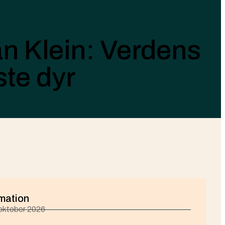
n Klein: Verdens
te dyr
mation
 oktober 2026