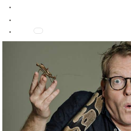
Gavekort
Gavekort
Profil
Kurv
0