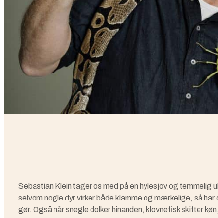
Sebastian Klein tager os med på en hylesjov og temmelig ulæ
selvom nogle dyr virker både klamme og mærkelige, så har de
gør. Også når snegle dolker hinanden, klovnefisk skifter køn, 