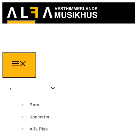
Arrangementer
Børn
Arrangementer
Koncerter
Børn
Alfa Plus
Koncerter
Teater
Alfa Plus
Jazzklub ALFA