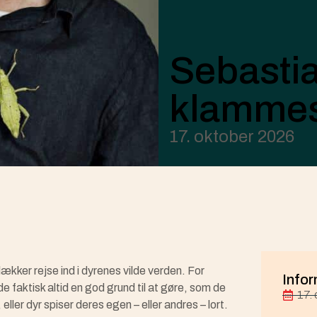
Sebastia
klammes
17. oktober 2026
kker rejse ind i dyrenes vilde verden. For
Infor
 faktisk altid en god grund til at gøre, som de
17.
eller dyr spiser deres egen – eller andres – lort.