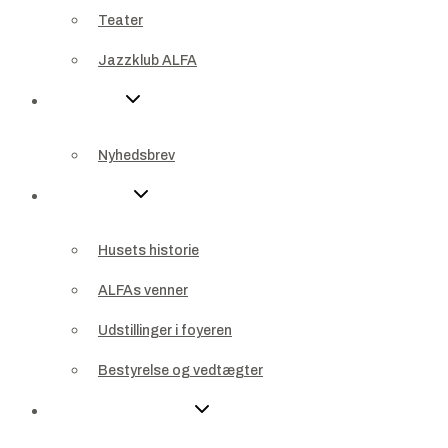
Teater
Nyheder
Jazzklub ALFA
Nyhedsbrev
Nyheder
Om ALFA
Nyhedsbrev
Husets historie
Om ALFA
ALFAs venner
Husets historie
Udstillinger i foyeren
ALFAs venner
Bestyrelse og vedtægter
Udstillinger i foyeren
For virksomheder
Bestyrelse og vedtægter
Sponsor
For virksomheder
Bliv sponsor